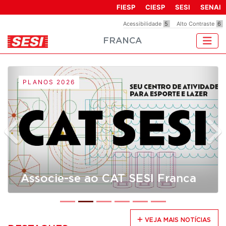
Observação:
FIESP
CIESP
SESI
SENAI
este
Acessibilidade
5
Alto Contraste
6
site
FRANCA
inclui
um
sistema
de
PLANOS 2026
acessibilidade.
Anterior
Pr
Associe-se ao CAT SESI Franca
VEJA MAIS NOTÍCIAS