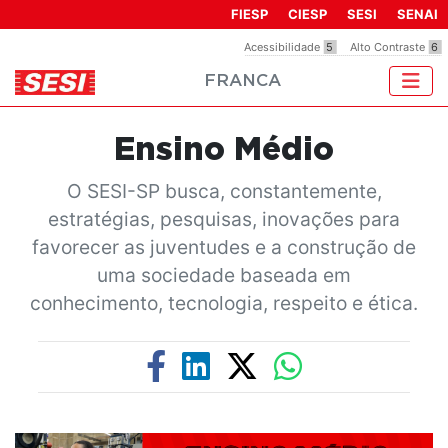
Observação:
FIESP
CIESP
SESI
SENAI
este
Acessibilidade
5
Alto Contraste
6
site
FRANCA
inclui
um
sistema
Ensino Médio
de
acessibilidade.
O SESI-SP busca, constantemente,
estratégias, pesquisas, inovações para
favorecer as juventudes e a construção de
uma sociedade baseada em
conhecimento, tecnologia, respeito e ética.