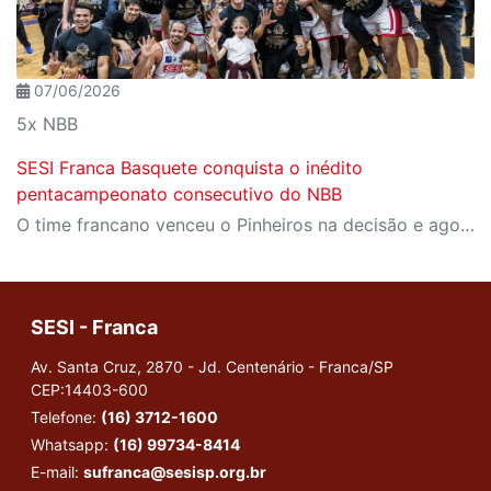
07/06/2026
5x NBB
SESI Franca Basquete conquista o inédito
pentacampeonato consecutivo do NBB
O time francano venceu o Pinheiros na decisão e agora soma 16 títulos brasileiros na história
SESI - Franca
Av. Santa Cruz, 2870 - Jd. Centenário - Franca/SP
CEP:14403-600
Telefone:
(16) 3712-1600
Whatsapp:
(16) 99734-8414
E-mail:
sufranca@sesisp.org.br