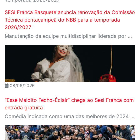
SESI Franca Basquete anuncia renovação da Comissão
Técnica pentacampeã do NBB para a temporada
2026/2027
Manutenção da equipe multidisciplinar liderada por Helinho Garcia é o primeiro passo oficial na montagem do grupo para o novo ciclo competitivo do clube
08/06/2026
“Esse Maldito Fecho-Éclair” chega ao Sesi Franca com
entrada gratuita
Comédia indicada como uma das melhores de 2024 transforma crises conjugais e clássicos do karaokê em uma divertida reflexão sobre o amor contemporâneo