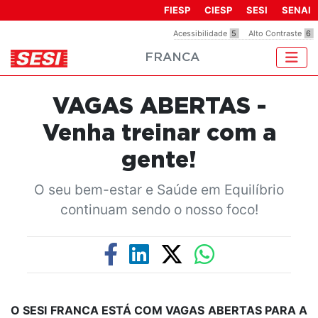
Observação:
FIESP
CIESP
SESI
SENAI
este
Acessibilidade
5
Alto Contraste
6
site
FRANCA
inclui
um
sistema
VAGAS ABERTAS -
de
acessibilidade.
Venha treinar com a
gente!
O seu bem-estar e Saúde em Equilíbrio
continuam sendo o nosso foco!
O SESI FRANCA ESTÁ COM VAGAS ABERTAS PARA A