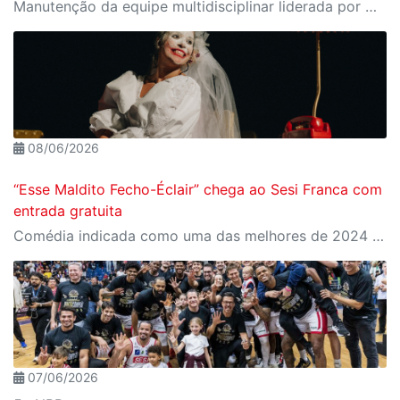
Manutenção da equipe multidisciplinar liderada por Helinho Garcia é o primeiro passo oficial na montagem do grupo para o novo ciclo competitivo do clube
08/06/2026
“Esse Maldito Fecho-Éclair” chega ao Sesi Franca com
entrada gratuita
Comédia indicada como uma das melhores de 2024 transforma crises conjugais e clássicos do karaokê em uma divertida reflexão sobre o amor contemporâneo
07/06/2026