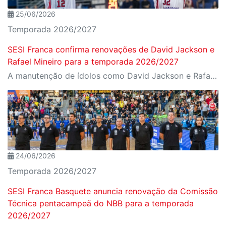
25/06/2026
Temporada 2026/2027
SESI Franca confirma renovações de David Jackson e
Rafael Mineiro para a temporada 2026/2027
A manutenção de ídolos como David Jackson e Rafael Mineiro sinaliza que o SESI Franca seguirá forte na busca por novos títulos e na defesa de sua hegemonia no basquete nacional
24/06/2026
Temporada 2026/2027
SESI Franca Basquete anuncia renovação da Comissão
Técnica pentacampeã do NBB para a temporada
2026/2027