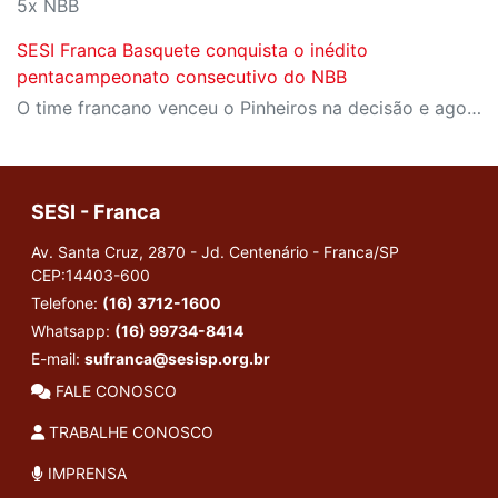
5x NBB
SESI Franca Basquete conquista o inédito
pentacampeonato consecutivo do NBB
O time francano venceu o Pinheiros na decisão e agora soma 16 títulos brasileiros na história
SESI - Franca
Av. Santa Cruz, 2870 - Jd. Centenário - Franca/SP
CEP:14403-600
Telefone:
(16) 3712-1600
Whatsapp:
(16) 99734-8414
E-mail:
sufranca@sesisp.org.br
FALE CONOSCO
TRABALHE CONOSCO
IMPRENSA